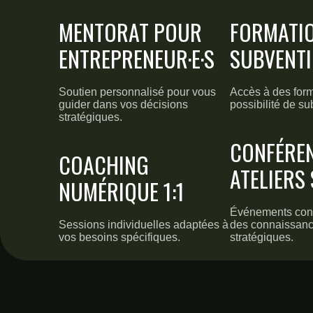
MENTORAT POUR
FORMATI
ENTREPRENEUR·E·S
SUBVENT
Soutien personnalisé pour vous
Accès à des form
guider dans vos décisions
possibilité de su
stratégiques.
CONFÉRE
COACHING
ATELIERS
NUMÉRIQUE 1:1
Événements conç
Sessions individuelles adaptées à
des connaissanc
vos besoins spécifiques.
stratégiques.