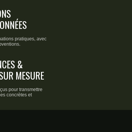
ONS
IONNÉES
ations pratiques, avec
bventions.
NCES &
 SUR MESURE
us pour transmettre
es concrètes et