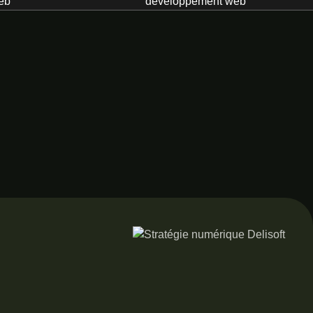
web
développement web