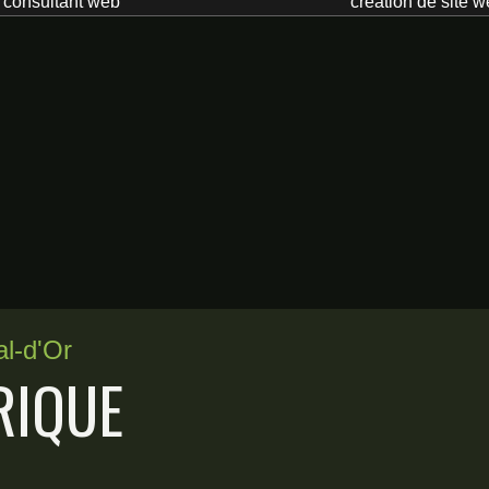
consultant web
création de site 
al-d'Or
RIQUE