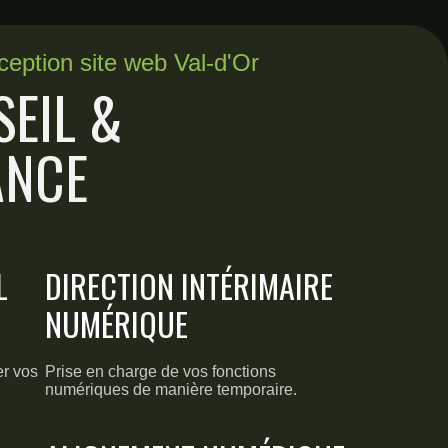
ception site web Val-d'Or
EIL &
ANCE
L
DIRECTION INTÉRIMAIRE
N
NUMÉRIQUE
er vos
Prise en charge de vos fonctions
numériques de manière temporaire.