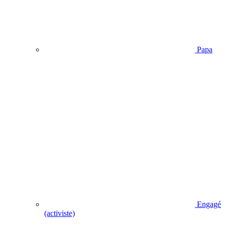
Papa
Engagé
(activiste)