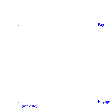
Papa
Engagé
(activiste)